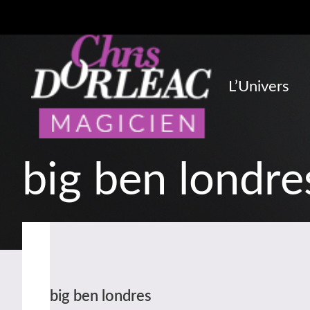
L’Univers
big ben londre
big ben londres