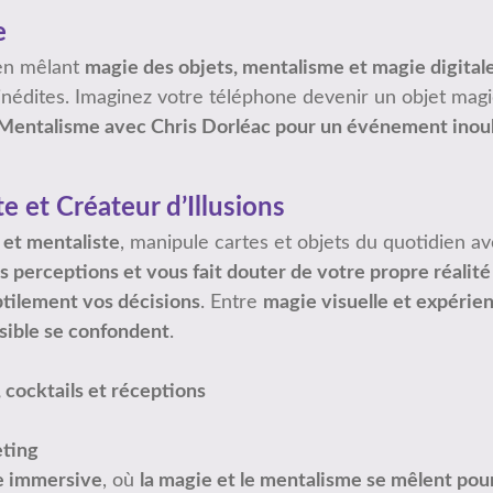
e
 en mêlant
magie des objets, mentalisme et magie digital
 inédites. Imaginez votre téléphone devenir un objet magi
Mentalisme avec Chris Dorléac pour un événement inoub
e et Créateur d’Illusions
 et mentaliste
, manipule cartes et objets du quotidien av
os perceptions et vous fait douter de votre propre réalité 
ubtilement vos décisions
. Entre
magie visuelle et expérie
ssible se confondent
.
 cocktails et réceptions
ting
e immersive
, où
la magie et le mentalisme se mêlent pou