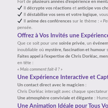
Fort de
plusieurs années d’expérience en menta
Il
décrypte vos réactions
et
anticipe vos ch
Il
déstabilise vos sens et votre logique
, vou
Il
anime des conférences
sur le thème :
« Pe
pensée.
Offrez à Vos Invités une Expérien
Que ce soit pour une
soirée privée
, un
événeme
inoubliable où
mystère, fascination et humour
s
Faites appel à l’expertise de Chris Dorléac, men
en tête :
« Mais comment fait-il ? »
Une Expérience Interactive et Cap
Un contact direct avec le magicien
:
Chris Dorléac interagit avec chaque spectateu
Une atmosphère conviviale et élégante
: Humou
Une Animation Idéale pour Tous 