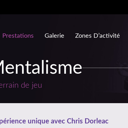
Prestations
Galerie
Zones D’activité
Mentalisme
terrain de jeu
périence unique avec Chris Dorleac