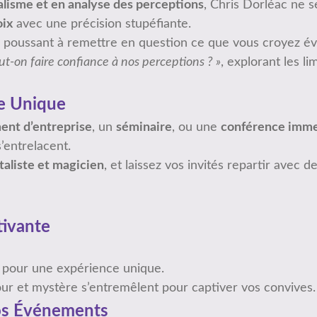
lisme et en analyse des perceptions
, Chris Dorléac ne s
oix
avec une précision stupéfiante.
s poussant à remettre en question ce que vous croyez év
ut-on faire confiance à nos perceptions ? »
, explorant les li
ce Unique
nt d’entreprise
, un
séminaire
, ou une
conférence imme
’entrelacent.
taliste et magicien
, et laissez vos invités repartir avec
tivante
r pour une expérience unique.
r et mystère s’entremêlent pour captiver vos convives.
Vos Événements