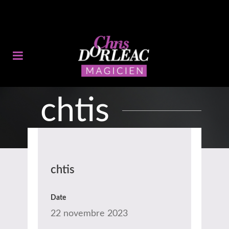
chtis
chtis
Date
22 novembre 2023