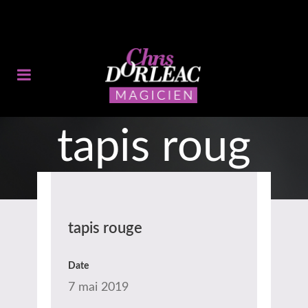
tapis roug
e
tapis rouge
Date
7 mai 2019